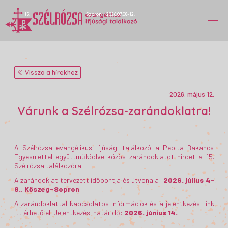
15.
Sopron
|
2026.07.08-12.
Vissza a hírekhez
2026. május 12.
Várunk a Szélrózsa-zarándoklatra!
A Szélrózsa evangélikus ifjúsági találkozó a Pepita Bakancs
Egyesülettel együttműködve közös zarándoklatot hirdet a 15.
Szélrózsa találkozóra.
A zarándoklat tervezett időpontja és útvonala:
2026. július 4-
8.
,
Kőszeg–Sopron
.
A zarándoklattal kapcsolatos információk és a jelentkezési link
itt érhető el
. Jelentkezési határidő:
2026. június 14.