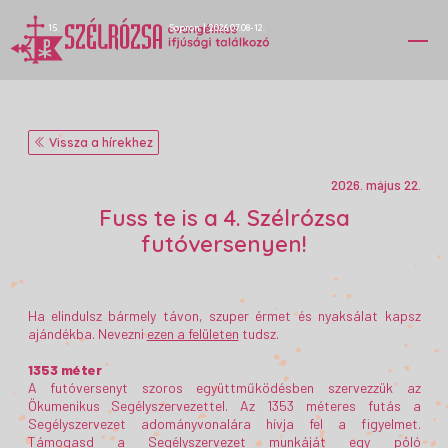
15.
Sopron
|
2026.07.08-12.
Vissza a hírekhez
2026. május 22.
Fuss te is a 4. Szélrózsa
futóversenyen!
Ha elindulsz bármely távon, szuper érmet és nyaksálat kapsz
ajándékba. Nevezni
ezen a felületen
tudsz.
1353 méter
A futóversenyt szoros együttműködésben szervezzük az
Ökumenikus Segélyszervezettel. Az 1353 méteres futás a
Segélyszervezet adományvonalára hívja fel a figyelmet.
Támogasd a Segélyszervezet munkáját egy
póló