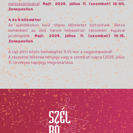
megvásárlásával
.
Rajt: 2026. július 11. (szombat) 10:00,
Zenepavilon
4 és 6 kilométer
Az ajándékokon kívül chipes időmérést biztosítunk, illetve
nemenként az első három helyezettet távonként kupával
jutalmazzuk.
Rajt: 2026. július 11. (szombat) 10:15,
Zenepavilon
A rajt előtt közös bemelegítés 9.45-kor a nagyszínpadnál!
A részvétel feltétele hetijegy vagy a szombati napra (2026. július
11.) érvényes napijegy megvásárlása.