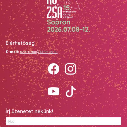
Elérhetőség
E-mail:
szelrozsa@lutheran.hu
Írj üzenetet nekünk!