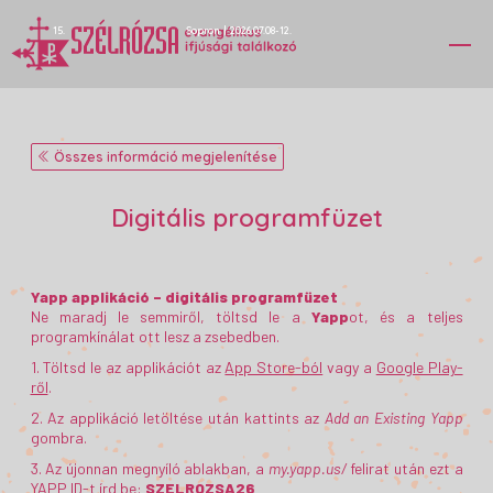
15.
Sopron
|
2026.07.08-12.
Összes információ megjelenítése
Digitális programfüzet
Yapp applikáció – digitális programfüzet
Ne maradj le semmiről, töltsd le a
Yapp
ot, és a teljes
programkínálat ott lesz a zsebedben.
1. Töltsd le az applikációt az
App Store-ból
vagy a
Google Play-
ről
.
2. Az applikáció letöltése után kattints az
Add an Existing Yapp
gombra.
3. Az újonnan megnyíló ablakban, a
my.yapp.us/
felirat után ezt a
YAPP ID-t írd be:
SZELROZSA26