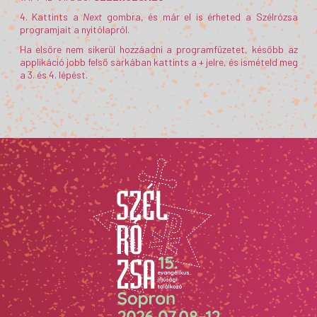
4. Kattints a
Next
gombra, és már el is érheted a Szélrózsa
programjait a nyitólapról.
Ha elsőre nem sikerül hozzáadni a programfüzetet, később az
applikáció jobb felső sarkában kattints a + jelre, és ismételd meg
a 3. és 4. lépést.