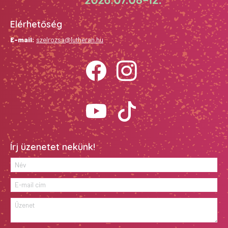
Elérhetőség
E-mail:
szelrozsa@lutheran.hu
Írj üzenetet nekünk!